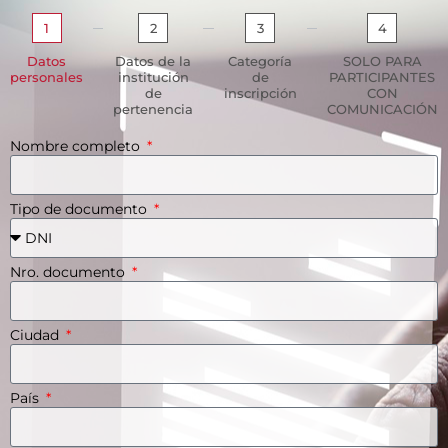
1
2
3
4
Datos
Datos de la
Categoría
SOLO PARA
personales
institución
de
PARTICIPANTES
de
inscripción
CON
pertenencia
COMUNICACIÓN
Nombre completo
Tipo de documento
Nro. documento
Ciudad
País