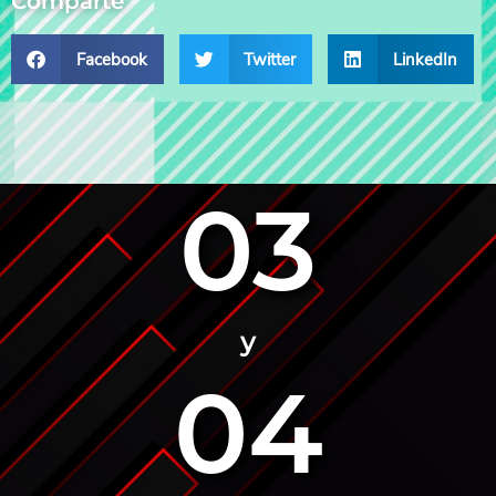
Comparte
Facebook
Twitter
LinkedIn
03
y
04