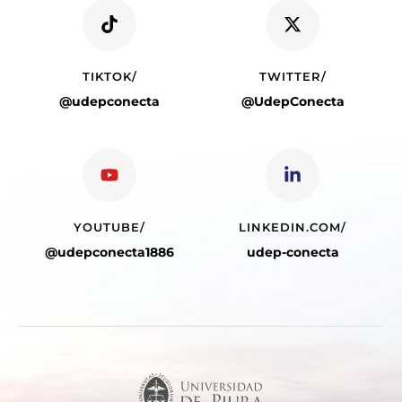
TIKTOK/
TWITTER/
@udepconecta
@UdepConecta
YOUTUBE/
LINKEDIN.COM/
@udepconecta1886
udep-conecta