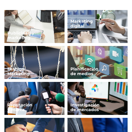
Marketing
digital
Publicidad y
marketing
Fashion
Planificación
Marketing
de medios
Reputación
Investigación
y marca
de mercados