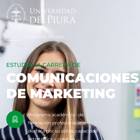
CAMPUS PIURA
ESTUDIA LA CARRERA DE
COMUNICACIONES
DE MARKETING
Programa académico de
formación profesional que
destaca por su sólida capacidad
estratégica y creativa.