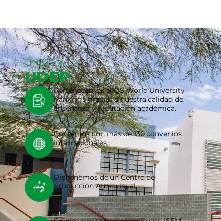
ÚNETE A LA
UDEP
Pertenecemos al QS World University
Rankings gracias a nuestra calidad de
enseñanza y reputación académica.
Contamos con más de 130 convenios
internacionales.
Disponemos de un Centro de
Producción Audiovisual.
Gracias a nuestro convenio con ISEM