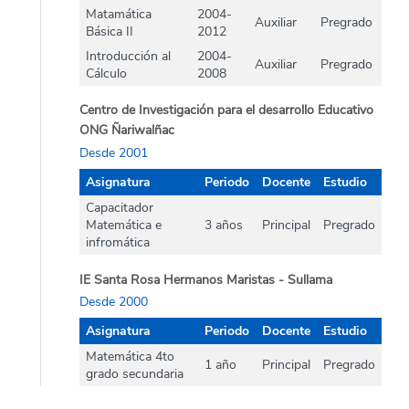
Matamática
2004-
Auxiliar
Pregrado
Básica II
2012
Introducción al
2004-
Auxiliar
Pregrado
Cálculo
2008
Centro de Investigación para el desarrollo Educativo
ONG Ñariwalñac
Desde 2001
Asignatura
Periodo
Docente
Estudio
Capacitador
Matemática e
3 años
Principal
Pregrado
infromática
IE Santa Rosa Hermanos Maristas - Sullama
Desde 2000
Asignatura
Periodo
Docente
Estudio
Matemática 4to
1 año
Principal
Pregrado
grado secundaria