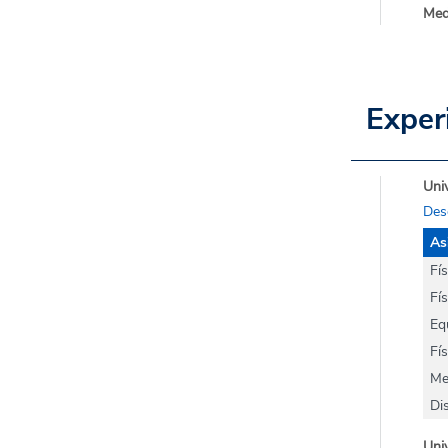
Med
Exper
Univ
Des
As
Fí
Fí
Eq
Fí
Me
Di
Univ