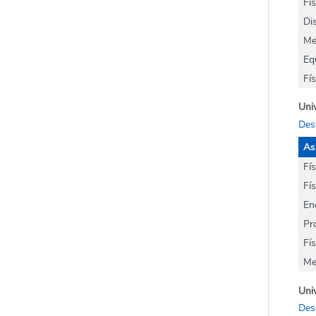
Fís
Di
Me
Eq
Fí
Univ
Des
As
Fí
Fís
Ene
Pr
Fís
Me
Univ
Des