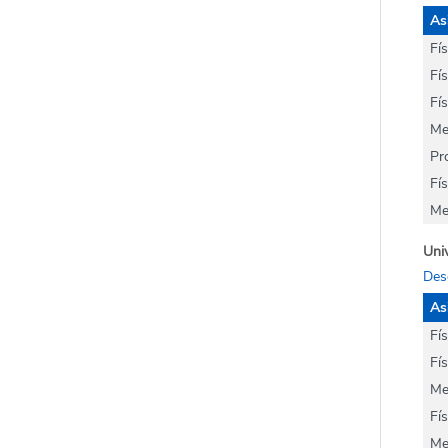
As
Fí
Fís
Fís
Me
Pr
Fís
Me
Univ
Des
As
Fí
Fís
Me
Fís
Me