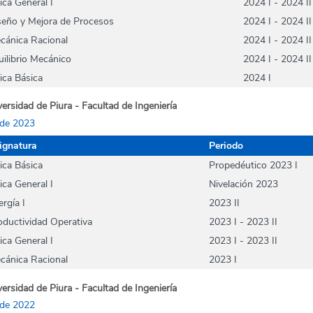
ica General I
2024 I - 2024 II
seño y Mejora de Procesos
2024 I - 2024 II
cánica Racional
2024 I - 2024 II
uilibrio Mecánico
2024 I - 2024 II
sica Básica
2024 I
ersidad de Piura - Facultad de Ingeniería
de 2023
ignatura
Periodo
sica Básica
Propedéutico 2023 I
ica General I
Nivelación 2023
rgía I
2023 II
oductividad Operativa
2023 I - 2023 II
ica General I
2023 I - 2023 II
cánica Racional
2023 I
ersidad de Piura - Facultad de Ingeniería
de 2022