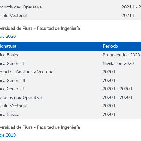
oductividad Operativa
2021 I - 2
lculo Vectorial
2021 I
ersidad de Piura - Facultad de Ingeniería
de 2020
ignatura
Periodo
sica Básica
Propedéutico 2020 
ica General I
Nivelación 2020
ometría Analítica y Vectorial
2020 II
ica General II
2020 II
ica General I
2020 I - 2020 II
oductividad Operativa
2020 I - 2020 II
lculo Vectorial
2020 I
sica Básica
2020 I
ersidad de Piura - Facultad de Ingeniería
de 2019