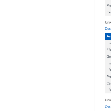
Pr
Cá
Univ
Des
As
Fí
Fís
Ge
Fís
Fís
Pr
Cá
Fí
Univ
Des