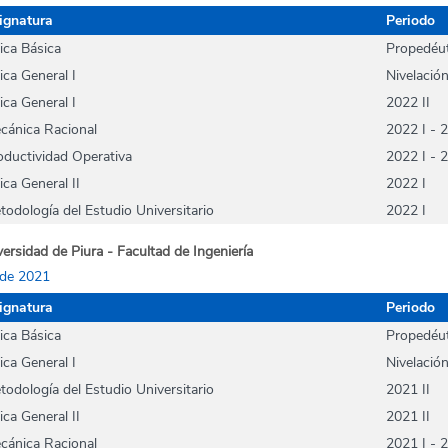
ignatura
Periodo
sica Básica
Propedéut
ica General I
Nivelació
ica General I
2022 II
cánica Racional
2022 I - 2
oductividad Operativa
2022 I - 2
ica General II
2022 I
todología del Estudio Universitario
2022 I
ersidad de Piura - Facultad de Ingeniería
de 2021
ignatura
Periodo
sica Básica
Propedéut
ica General I
Nivelació
todología del Estudio Universitario
2021 II
ica General II
2021 II
cánica Racional
2021 I - 2