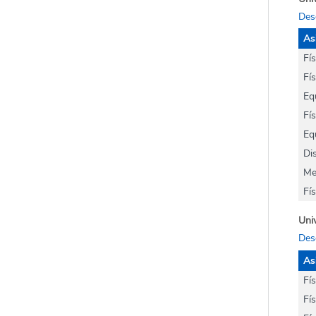
Des
As
Fí
Fí
Eq
Fí
Eq
Di
Me
Fí
Univ
Des
As
Fí
Fís