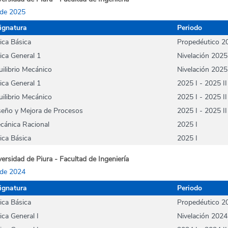
de 2025
ignatura
Periodo
sica Básica
Propedéutico 2
sica General 1
Nivelación 2025
uilibrio Mecánico
Nivelación 2025
sica General 1
2025 I - 2025 II
uilibrio Mecánico
2025 I - 2025 II
seño y Mejora de Procesos
2025 I - 2025 II
cánica Racional
2025 I
sica Básica
2025 I
ersidad de Piura - Facultad de Ingeniería
de 2024
ignatura
Periodo
sica Básica
Propedéutico 2
ica General I
Nivelación 2024