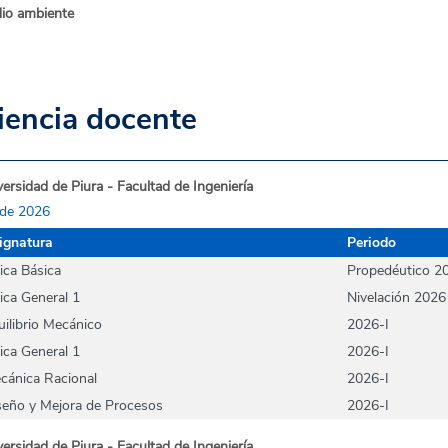
io ambiente
iencia docente
ersidad de Piura - Facultad de Ingeniería
de 2026
ignatura
Periodo
sica Básica
Propedéutico 2
sica General 1
Nivelación 2026
uilibrio Mecánico
2026-I
sica General 1
2026-I
cánica Racional
2026-I
seño y Mejora de Procesos
2026-I
ersidad de Piura - Facultad de Ingeniería