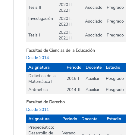
2020 II,
Tesis II
Asociado
Pregrado
2022 I
Investigación
2020 I,
Asociado
Pregrado
I
2023 II
2020 I,
Tesis I
Asociado
Pregrado
2021 II
Facultad de Ciencias de la Educación
Desde 2014
Asignatura
Periodo
Docente
Estudio
Didáctica de la
2015-I
Auxiliar
Posgrado
Matemática I
Aritmética
2014-II
Auxiliar
Posgrado
Facultad de Derecho
Desde 2011
Asignatura
Periodo
Docente
Estudio
Prepedéutico:
Desarrollo de
Verano