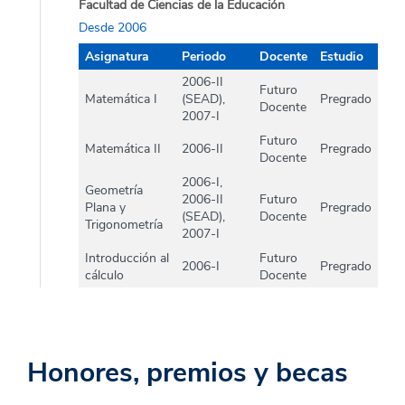
Facultad de Ciencias de la Educación
Desde 2006
Asignatura
Periodo
Docente
Estudio
2006-II
Futuro
Matemática I
(SEAD),
Pregrado
Docente
2007-I
Futuro
Matemática II
2006-II
Pregrado
Docente
2006-I,
Geometría
2006-II
Futuro
Plana y
Pregrado
(SEAD),
Docente
Trigonometría
2007-I
Introducción al
Futuro
2006-I
Pregrado
cálculo
Docente
Honores, premios y becas