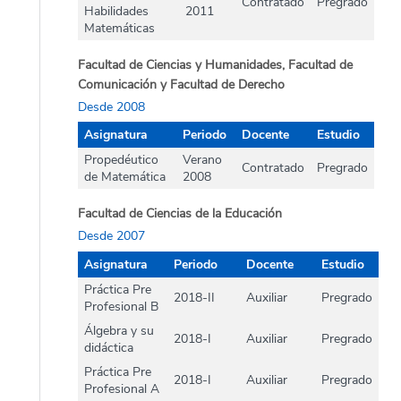
Contratado
Pregrado
Habilidades
2011
Matemáticas
Facultad de Ciencias y Humanidades, Facultad de
Comunicación y Facultad de Derecho
Desde 2008
Asignatura
Periodo
Docente
Estudio
Propedéutico
Verano
Contratado
Pregrado
de Matemática
2008
Facultad de Ciencias de la Educación
Desde 2007
Asignatura
Periodo
Docente
Estudio
Práctica Pre
2018-II
Auxiliar
Pregrado
Profesional B
Álgebra y su
2018-I
Auxiliar
Pregrado
didáctica
Práctica Pre
2018-I
Auxiliar
Pregrado
Profesional A