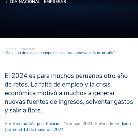
DÍA NACIONAL
EMPRESAS
Inicio
Entrevista
“Solo uno de cada diez emprendimientos sobrevive más de un año”
El 2024 es para muchos peruanos otro año
de retos. La falta de empleo y la crisis
económica motivó a muchos a generar
nuevas fuentes de ingresos, solventar gastos
y salir a flote.
Por
Roxana Vásquez Palacios
. 15 mayo, 2024. Publicado en
diario
Correo el 13 de mayo del 2024