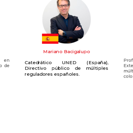
Mariano Bacigalupo
 en
Pro
Catedrático UNED (España),
io de
Ext
Directivo público de múltiples
mú
reguladores españoles.
colo