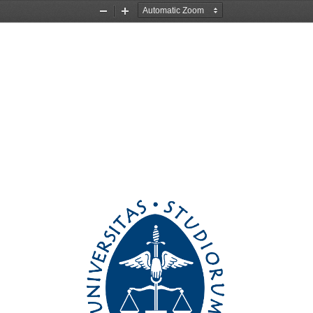
Zoom
Zoom
Out
In