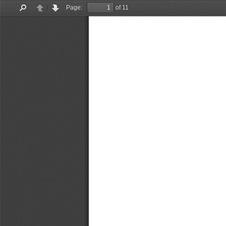
Page:
of 11
Find
Previous
Next